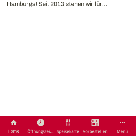
Hamburgs! Seit 2013 stehen wir für
authentische, frische und gesunde
asiatische Küche. Bei uns genießen Sie
traditionelle vietnamesische Gerichte, die mit
viel Liebe, frischen Zutaten und ganz ohne
Glutamat zubereitet werden.
Home
Öffnungszeite
Speisekarte
Vorbestellen
Menü