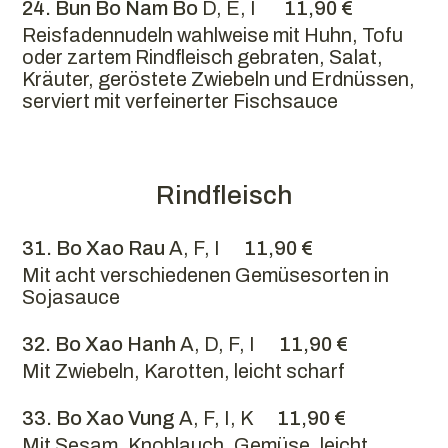
24. Bun Bo Nam Bo
D, E, I
11,90 €
Reisfadennudeln wahlweise mit Huhn, Tofu
oder zartem Rindfleisch gebraten, Salat,
Kräuter, geröstete Zwiebeln und Erdnüssen,
serviert mit verfeinerter Fischsauce
Rindfleisch
31. Bo Xao Rau
A, F, I
11,90 €
Mit acht verschiedenen Gemüsesorten in
Sojasauce
32. Bo Xao Hanh
A, D, F, I
11,90 €
Mit Zwiebeln, Karotten, leicht scharf
33. Bo Xao Vung
A, F, I, K
11,90 €
Mit Sesam, Knoblauch, Gemüse, leicht