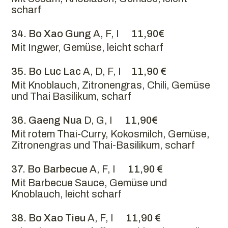
scharf
34. Bo Xao Gung
A, F, I
11,90€
Mit Ingwer, Gemüse, leicht scharf
35. Bo Luc Lac
A, D, F, I
11,90 €
Mit Knoblauch, Zitronengras, Chili, Gemüse
und Thai Basilikum, scharf
36. Gaeng Nua
D, G, I
11,90€
Mit rotem Thai-Curry, Kokosmilch, Gemüse,
Zitronengras und Thai-Basilikum, scharf
37. Bo Barbecue
A, F, I
11,90 €
Mit Barbecue Sauce, Gemüse und
Knoblauch, leicht scharf
38. Bo Xao Tieu
A, F, I
11,90 €