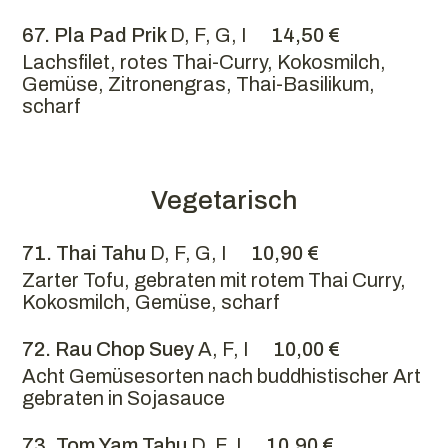
67. Pla Pad Prik
D, F, G, I
14,50 €
Lachsfilet, rotes Thai-Curry, Kokosmilch,
Gemüse, Zitronengras, Thai-Basilikum,
scharf
Vegetarisch
71. Thai Tahu
D, F, G, I
10,90 €
Zarter Tofu, gebraten mit rotem Thai Curry,
Kokosmilch, Gemüse, scharf
72. Rau Chop Suey
A, F, I
10,00 €
Acht Gemüsesorten nach buddhistischer Art
gebraten in Sojasauce
73. Tom Yam Tahu
D, F, I
10,90 €