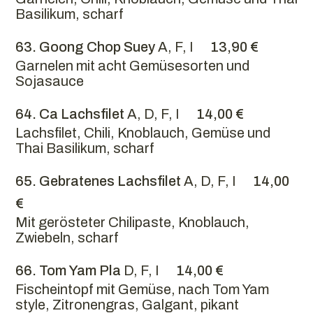
Basilikum, scharf
63. Goong Chop Suey
A, F, I
13,90 €
Garnelen mit acht Gemüsesorten und
Sojasauce
64. Ca Lachsfilet
A, D, F, I
14,00 €
Lachsfilet, Chili, Knoblauch, Gemüse und
Thai Basilikum, scharf
65. Gebratenes Lachsfilet
A, D, F, I
14,00
€
Mit gerösteter Chilipaste, Knoblauch,
Zwiebeln, scharf
66. Tom Yam Pla
D, F, I
14,00 €
Fischeintopf mit Gemüse, nach Tom Yam
style, Zitronengras, Galgant, pikant