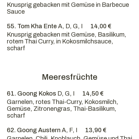
Knusprig gebacken mit Gemüse in Barbecue
Sauce
55. Tom Kha Ente
A, D, G, I
14,00 €
Knusprig gebacken mit Gemüse, Basilikum,
rotem Thai Curry, in Kokosmilchsauce,
scharf
Meeresfrüchte
61. Goong Kokos
D, G, I
14,50 €
Garnelen, rotes Thai-Curry, Kokosmilch,
Gemüse, Zitronengras, Thai-Basilikum,
scharf
62. Goong Austern
A, F, I
13,90 €
Garnelen, Chili, Knoblauch, Gemüse und Thai