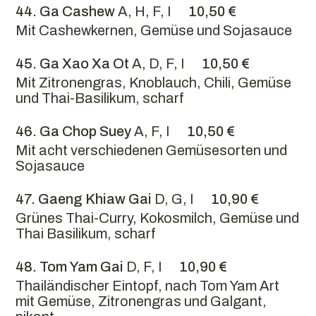
44. Ga Cashew
A, H, F, I
10,50 €
Mit Cashewkernen, Gemüse und Sojasauce
45. Ga Xao Xa Ot
A, D, F, I
10,50 €
Mit Zitronengras, Knoblauch, Chili, Gemüse
und Thai-Basilikum, scharf
46. Ga Chop Suey
A, F, I
10,50 €
Mit acht verschiedenen Gemüsesorten und
Sojasauce
47. Gaeng Khiaw Gai
D, G, I
10,90 €
Grünes Thai-Curry, Kokosmilch, Gemüse und
Thai Basilikum, scharf
48. Tom Yam Gai
D, F, I
10,90 €
Thailändischer Eintopf, nach Tom Yam Art
mit Gemüse, Zitronengras und Galgant,