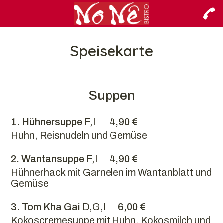
Speisekarte
Suppen
1. Hühnersuppe
F,I
4,90 €
Huhn, Reisnudeln und Gemüse
2. Wantansuppe
F,I
4,90 €
Hühnerhack mit Garnelen im Wantanblatt und
Gemüse
3. Tom Kha Gai
D,G,I
6,00 €
Kokoscremesuppe mit Huhn, Kokosmilch und